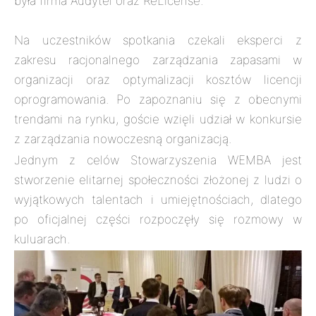
była firma Audytel oraz ReLicense.
Na uczestników spotkania czekali eksperci z
zakresu racjonalnego zarządzania zapasami w
organizacji oraz optymalizacji kosztów licencji
oprogramowania. Po zapoznaniu się z obecnymi
trendami na rynku, goście wzięli udział w konkursie
z zarządzania nowoczesną organizacją.
Jednym z celów Stowarzyszenia WEMBA jest
stworzenie elitarnej społeczności złożonej z ludzi o
wyjątkowych talentach i umiejętnościach, dlatego
po oficjalnej części rozpoczęły się rozmowy w
kuluarach.