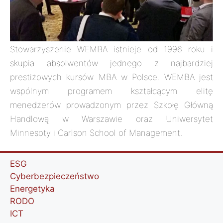
Stowarzyszenie WEMBA istnieje od 1996 roku i
skupia absolwentów jednego z najbardziej
prestiżowych kursów MBA w Polsce. WEMBA jest
wspólnym programem kształcącym elitę
menedżerów prowadzonym przez Szkołę Główną
Handlową w Warszawie oraz Uniwersytet
Minnesoty i Carlson School of Management.
ESG
Cyberbezpieczeństwo
Energetyka
RODO
ICT