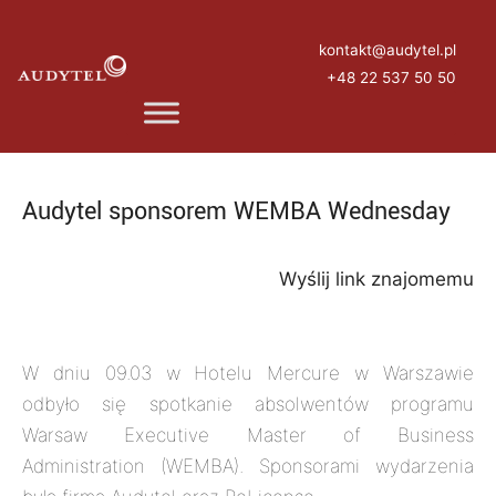
Przejdź
do
kontakt@audytel.pl
treści
+48 22 537 50 50
Audytel sponsorem WEMBA Wednesday
Wyślij link znajomemu
W dniu 09.03 w Hotelu Mercure w Warszawie
odbyło się spotkanie absolwentów programu
Warsaw Executive Master of Business
Administration (WEMBA). Sponsorami wydarzenia