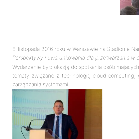
8. listopada 2016 roku w Warszawie na Stadionie 
Perspektywy i uwarunkowania dla przetwarzania w c
Wydarzenie było okazją do spotkania osób mających
tematy związane z technologią cloud computing, 
zarządzania systemami.