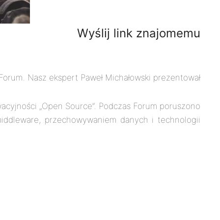
Wyślij link znajomemu
Forum. Nasz ekspert Paweł Michałowski prezentował
owacyjności „Open Source”. Podczas Forum poruszono
middleware, przechowywaniem danych i technologii