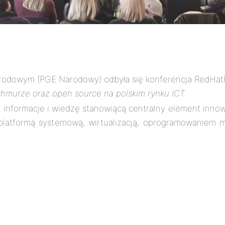
Narodowym (PGE Narodowy) odbyła się konferencja RedHat
hmurze oraz open source na polskim rynku ICT.
 informacje i wiedzę stanowiącą centralny element inn
platformą systemową, wirtualizacją, oprogramowaniem 