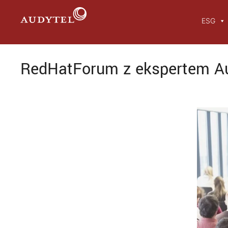
Przejdź
do
ESG
treści
RedHatForum z ekspertem Au