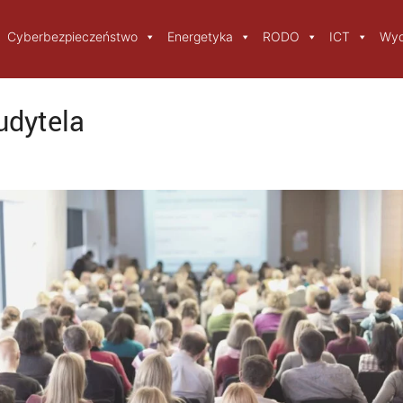
Cyberbezpieczeństwo
Energetyka
RODO
ICT
Wyd
dytela